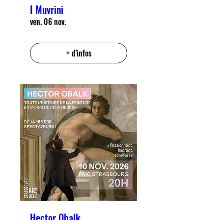
I Muvrini
ven. 06 nov.
+ d'infos
Hector Obalk