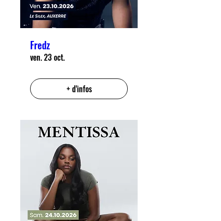
Fredz
ven. 23 oct.
+ d'infos