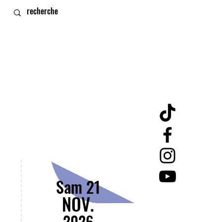
Sam 21
NOV.
2026