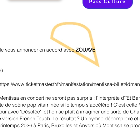
Pass Culture
r de vous annoncer en accord avec
ZOUAVE
26
https://www.ticketmaster.fr/fr/manifestation/mentissa-billet/idm
Mentissa en concert ne seront pas surpris : l’interprète d’"Et B
te de scène pop vitaminée si le tempo s’accélère ! C’est cette
etour avec "Désolée", et l’on se plaît à imaginer une sorte de C
e version French Touch. Le résultat ? Un hymne décomplexé et 
printemps 2026 à Paris, Bruxelles et Anvers où Mentissa se prod
══