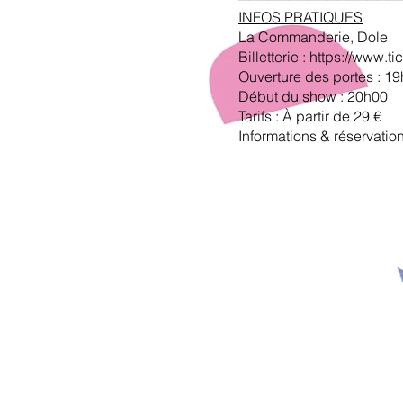
INFOS PRATIQUES
La Commanderie, Dole
Billetterie :
https://www.ti
Ouverture des portes : 1
Début du show : 20h00
Tarifs : À partir de 29 €
Informations & réservati