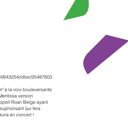
anif/643254/idtier/35487803
am" à la voix bouleversante
 Mentissa version
happell Roan Belge ayant
euphorisant qui fera
uira en concert !