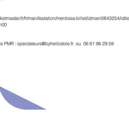
cketmaster.fr/fr/manifestation/mentissa-billet/idmanif/643254/idt
9h00
ons PMR :
spectateurs@byhellodole.fr
ou 06 61 96 29 59