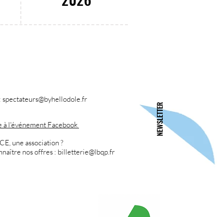
20:00
:
spectateurs@byhellodole.fr
NEWSLETTER
e à l'événement Facebook
CE, une association ?
nnaître nos offres :
billetterie
@lbqp.fr