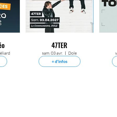
éo
47TER
liard
sam. 03 avr.
Dole
v
+ d'infos