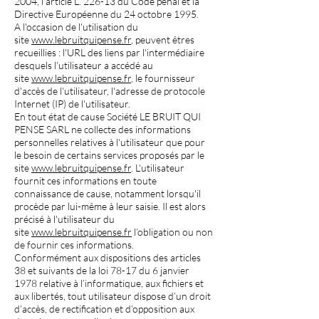
2004, l'article L. 226-13 du Code pénal et la
Directive Européenne du 24 octobre 1995.
A l'occasion de l'utilisation du
site
www.lebruitquipense.fr
, peuvent êtres
recueillies : l'URL des liens par l'intermédiaire
desquels l'utilisateur a accédé au
site
www.lebruitquipense.fr
, le fournisseur
d'accès de l'utilisateur, l'adresse de protocole
Internet (IP) de l'utilisateur.
En tout état de cause Société LE BRUIT QUI
PENSE SARL ne collecte des informations
personnelles relatives à l'utilisateur que pour
le besoin de certains services proposés par le
site
www.lebruitquipense.fr
. L'utilisateur
fournit ces informations en toute
connaissance de cause, notamment lorsqu'il
procède par lui-même à leur saisie. Il est alors
précisé à l'utilisateur du
site
www.lebruitquipense.fr
l’obligation ou non
de fournir ces informations.
Conformément aux dispositions des articles
38 et suivants de la loi 78-17 du 6 janvier
1978 relative à l’informatique, aux fichiers et
aux libertés, tout utilisateur dispose d’un droit
d’accès, de rectification et d’opposition aux