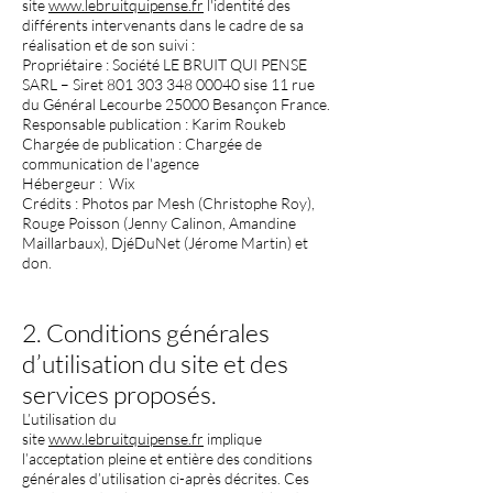
site
www.lebruitquipense.fr
l'identité des
différents intervenants dans le cadre de sa
réalisation et de son suivi :
Propriétaire : Société LE BRUIT QUI PENSE
SARL – Siret
801 303 348 00040
sise 11 rue
du Général Lecourbe 25000 Besançon France.
Responsable publication : Karim Roukeb
Chargée de publication : Chargée de
communication de l'agence
Hébergeur : Wix
Crédits : Photos par Mesh (Christophe Roy),
Rouge Poisson (Jenny Calinon, Amandine
Maillarbaux), DjéDuNet (Jérome Martin) et
don.
2. Conditions générales
d’utilisation du site et des
services proposés.
L’utilisation du
site
www.lebruitquipense.fr
implique
l’acceptation pleine et entière des conditions
générales d’utilisation ci-après décrites. Ces