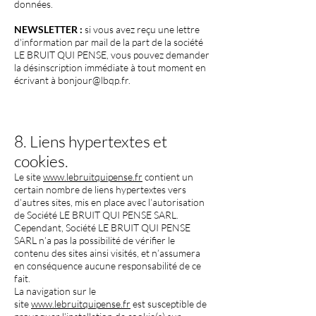
données.
NEWSLETTER :
si vous avez reçu une lettre
d'information par mail de la part de la société
LE BRUIT QUI PENSE, vous pouvez demander
la désinscription immédiate à tout moment en
écrivant à
bonjour@lbqp.fr
.
Vous avez reçu
ce mail suite à un contact avec notre
structure, nos événements ou nos artistes.
8. Liens hypertextes et
cookies.
Le site
www.lebruitquipense.fr
contient un
certain nombre de liens hypertextes vers
d’autres sites, mis en place avec l’autorisation
de Société LE BRUIT QUI PENSE SARL.
Cependant, Société LE BRUIT QUI PENSE
SARL n’a pas la possibilité de vérifier le
contenu des sites ainsi visités, et n’assumera
en conséquence aucune responsabilité de ce
fait.
La navigation sur le
site
www.lebruitquipense.fr
est susceptible de