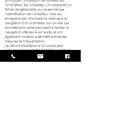
provoquer l’installation de cookie(s) sur
l’ordinateur de l’utilisateur. Un cookie est un
fichier de petite taille, qui ne permet pas
l’identification de l’utilisateur, mais qui
enregistre des informations relatives à la
navigation d’un ordinateur sur un site. Les
données ainsi obtenues visent à faciliter la
navigation ultérieure sur le site, et ont
également vocation à permettre diverses
mesures de fréquentation.
Le refus d’installation d’un cookie peut
entraîner l’impossibilité d’accéder à certains
services. L’utilisateur peut toutefois configurer
son ordinateur de la manière suivante, pour
refuser l’installation des cookies :
Sous Internet Explorer : onglet outil
(pictogramme en forme de rouage en haut a
droite) / options internet. Cliquez sur
Confidentialité et choisissez Bloquer tous les
cookies. Validez sur Ok.
Sous Firefox : en haut de la fenêtre du
navigateur, cliquez sur le bouton Firefox, puis
aller dans l'onglet Options. Cliquer sur l'onglet
Vie privée. Paramétrez les Règles de
conservation sur : utiliser les paramètres