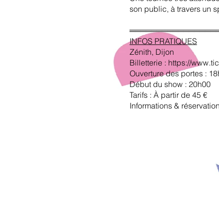
son public, à travers un 
════════════════
INFOS PRATIQUES
Zénith, Dijon
Billetterie :
https://www.ti
Ouverture des portes : 1
Début du show : 20h00
Tarifs : À partir de 45 €
Informations & réservati