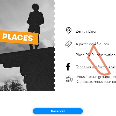
Zénith, Dijon
À partir de 45 euros
Place PMR - réservation p
Tenez vous informé grâ
Vous êtes un groupe, un
Contactez-nous pour
co
Réservez