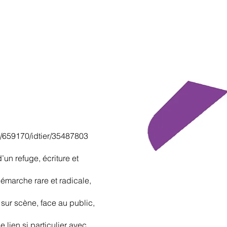
if/659170/idtier/35487803
un refuge, écriture et
démarche rare et radicale,
 sur scène, face au public,
 lien si particulier avec