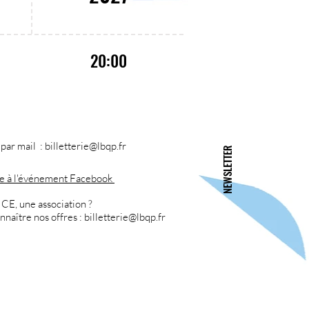
20:00
ar mail : billetterie
@lbqp.fr
NEWSLETTER
ce à l'événement Facebook
 CE, une association ?
nnaître nos offres :
billetterie
@lbqp.fr