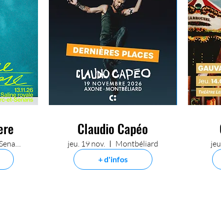
ere
Claudio Capéo
Arc-et-Senans
jeu. 19 nov.
Montbéliard
jeu
+ d'infos