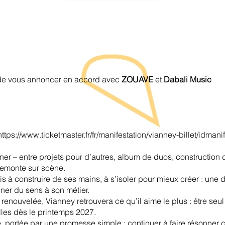
r de vous annoncer en accord avec
ZOUAVE
et
Dabali Music
https://www.ticketmaster.fr/fr/manifestation/vianney-billet/idman
er – entre projets pour d’autres, album de duos, construction d’
remonte sur scène.
is à construire de ses mains, à s’isoler pour mieux créer : une 
nner du sens à son métier.
enouvelée, Vianney retrouvera ce qu’il aime le plus : être seul
lles dès le printemps 2027.
 portée par une promesse simple : continuer à faire résonner ce