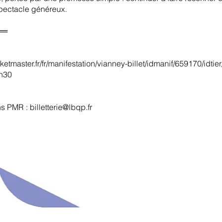
spectacle généreux.
══
cketmaster.fr/fr/manifestation/vianney-billet/idmanif/659170/idti
8h30
ons PMR :
billetterie@lbqp.fr