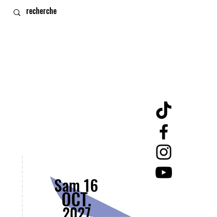
Sam 16
OCT.
2027