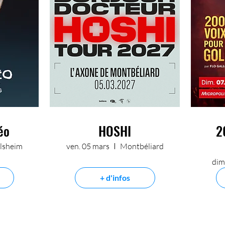
éo
HOSHI
2
lsheim
ven. 05 mars
Montbéliard
dim
+ d'infos