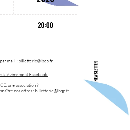
20:00
ar mail : billetterie
@lbqp.fr
NEWSLETTER
ce à l'événement Facebook
CE, une association ?
nnaître nos offres :
billetterie
@lbqp.fr