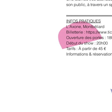
son public, à travers un 
════════════════
INFOS PRATIQUES
L'Axone, Montbéliard
Billetterie :
https://www.ti
Ouverture des portes : 1
Début du show : 20h00
Tarifs : À partir de 45 €
Informations & réservati