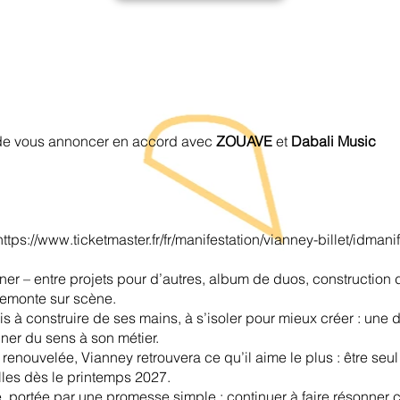
r de vous annoncer en accord avec
ZOUAVE
et
Dabali Music
https://www.ticketmaster.fr/fr/manifestation/vianney-billet/idman
er – entre projets pour d’autres, album de duos, construction d’
remonte sur scène.
is à construire de ses mains, à s’isoler pour mieux créer : une 
nner du sens à son métier.
enouvelée, Vianney retrouvera ce qu’il aime le plus : être seul
lles dès le printemps 2027.
 portée par une promesse simple : continuer à faire résonner ce