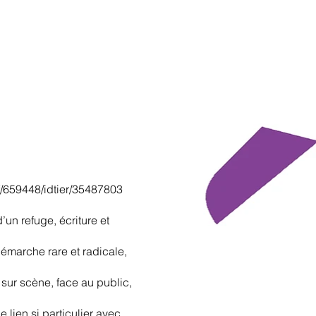
if/659448/idtier/35487803
un refuge, écriture et
démarche rare et radicale,
 sur scène, face au public,
 lien si particulier avec