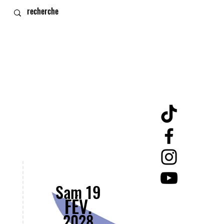
Sam 19
FÉV.
2028