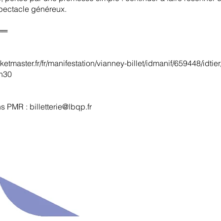
spectacle généreux.
══
cketmaster.fr/fr/manifestation/vianney-billet/idmanif/659448/idti
8h30
ons PMR :
billetterie@lbqp.fr