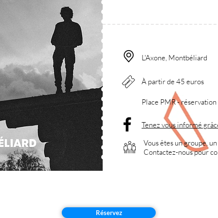
L'Axone, Montbéliard
À partir de 45 euros
Place PMR - réservation p
Tenez vous informé grâ
Vous êtes un groupe, un 
Contactez-nous pour
co
Réservez