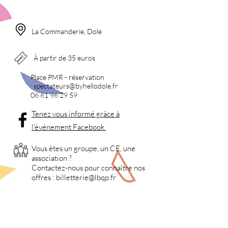
La Commanderie, Dole
À partir de 35 euros
Place PMR - réservation
:
spectateurs@byhellodole.fr
06 61 96 29 59
Tenez vous informé grâce à
l'événement Facebook
Vous êtes un groupe, un CE, une
association ?
Contactez-nous pour
connaître nos
offres :
billetterie
@lbqp.fr