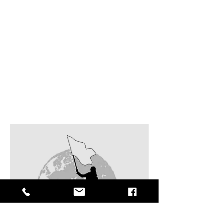
BESANÇON
En cette fin d'été 2016, nous avions mis
en avant 4 associations musicales locales
grâce à une Silent Party.
Un concept simple : chaque participant
muni d’un casque sans fil écoute le DJ de
son choix. Cette Silent Party fut un
véritable succès pour les petits et grands.