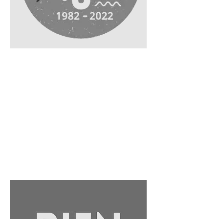
40 ANS DE LA
MISSION LOCALE
BESANÇON
Pour ce 40ème anniversaire, la Mission
Locale a mis les petits plats dans les
grands. Nous les avons accompagné sur
l'organisation et la régie d'un temps
officiel et d'un one man show au Grand
Kursaal de Besançon le jeudi 20 octobre
2022.