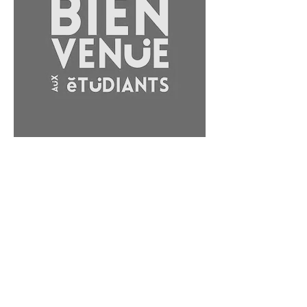
BESANÇON
BIENVENUE AUX
ÉTUDIANTS
Depuis 2016, nous accompagnons
les étudiants de la BAF à organiser le
concert de rentrée pour «Bienvenue
aux étudiants» :
événement
gratuit à
destination des primo arrivants à
l’université de Bourgogne-Franche-
comté.