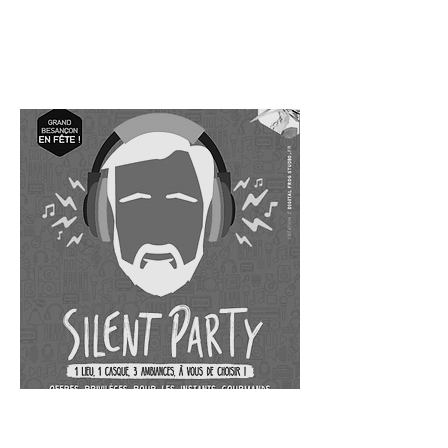
familiale et bonne humeur étaient au
rendez-vous pour ce grand pari.
BESANÇON EN
FÊTE