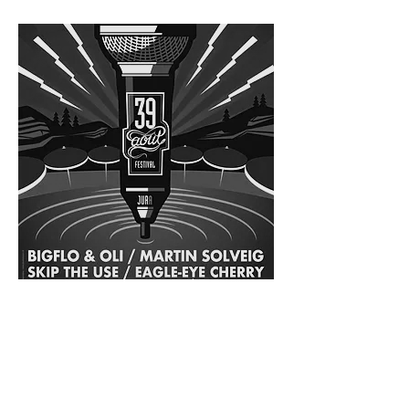
FESTIVAL 39 AOÛT
CHALAIN
Festival né au bord du Lac de Chalain, la
première édition du 39 août a eu lieu les
30 et 31 août 2019. Programmation