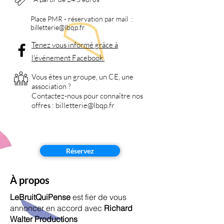
Place PMR - réservation par mail :
billetterie
@lbqp.fr
Tenez vous informé grâce à
l'événement Facebook
Vous êtes un groupe, un CE, une
association ?
Contactez-nous pour
connaître nos
offres :
billetterie
@lbqp.fr
Réservez
À propos
LeBruitQuiPense
est fier de vous
annoncer en accord avec
Richard
Walter Productions