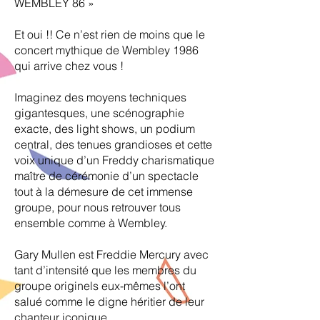
WEMBLEY 86 »
Et oui !! Ce n’est rien de moins que le
concert mythique de Wembley 1986
qui arrive chez vous !
Imaginez des moyens techniques
gigantesques, une scénographie
exacte, des light shows, un podium
central, des tenues grandioses et cette
voix unique d’un Freddy charismatique
maître de cérémonie d’un spectacle
tout à la démesure de cet immense
groupe, pour nous retrouver tous
ensemble comme à Wembley.
Gary Mullen est Freddie Mercury avec
tant d’intensité que les membres du
groupe originels eux-mêmes l’ont
salué comme le digne héritier de leur
chanteur iconique.