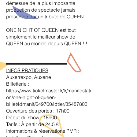
démesure de la plus imposante
production de spectacle jamais
présentée par un tribute de QUEEN.
ONE NIGHT OF QUEEN est tout
simplement le meilleur show de
QUEEN au monde depuis QUEEN !!!..
══════════════════
INFOS PRATIQUES
Auxerrexpo, Auxerre
Billetterie :
https://www.ticketmaster.fr/fr/manifestati
on/one-night-of-queen-
billet/idmanif/649700/idtier/35487803
Ouverture des portes : 17h00
Début du show : 18h00
Tarifs : À partir de 24.5 €
Informations & réservations PMR :