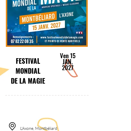
Ven 15
FESTIVAL
JAN.
2027
MONDIAL
DE LA MAGIE
20:0
0
L'Axone, Montbéliard