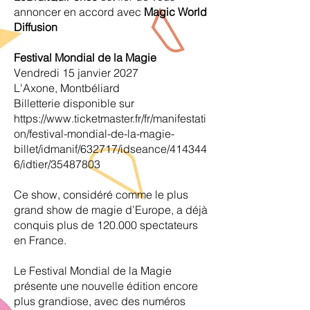
annoncer en accord avec
Magic World
Diffusion
Festival Mondial de la Magie
Vendredi 15 janvier 2027
L'Axone, Montbéliard
Billetterie disponible sur
https://www.ticketmaster.fr/fr/manifestati
on/festival-mondial-de-la-magie-
billet/idmanif/632717/idseance/414344
6/idtier/35487803
Ce show, considéré comme le plus
grand show de magie d’Europe, a déjà
conquis plus de 120.000 spectateurs
en France.
Le Festival Mondial de la Magie
présente une nouvelle édition encore
plus grandiose, avec des numéros