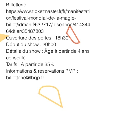
Billetterie :
https://www.ticketmaster.fr/fr/manifestati
on/festival-mondial-de-la-magie-
billet/idmanif/632717/idseance/414344
6/idtier/35487803
Ouverture des portes : 18h30
Début du show : 20h00
Détails du show : Âge à partir de 4 ans
conseillé
Tarifs : À partir de 35 €
Informations & réservations PMR :
billetterie@lbqp.fr