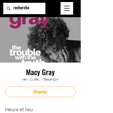
Macy Gray
ven. 11 déc.
  |  
Besançon
Réservez
Heure et lieu