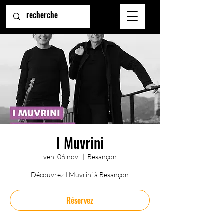
I Muvrini
ven. 06 nov.
  |  
Besançon
Découvrez I Muvrini à Besançon
Réservez