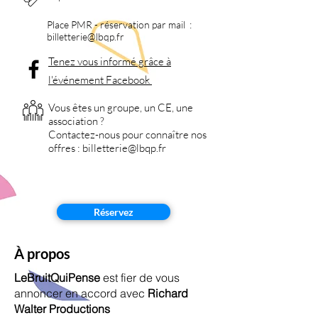
Place PMR - réservation par mail :
billetterie
@lbqp.fr
Tenez vous informé grâce à
l'événement Facebook
Vous êtes un groupe, un CE, une
association ?
Contactez-nous pour
connaître nos
offres :
billetterie
@lbqp.fr
Réservez
À propos
LeBruitQuiPense
est fier de vous
annoncer en accord avec
Richard
Walter Productions