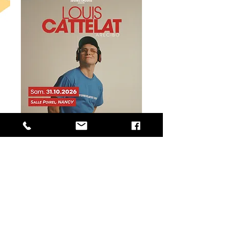
Louis Cattelat
sam. 31 oct.
+ d'infos