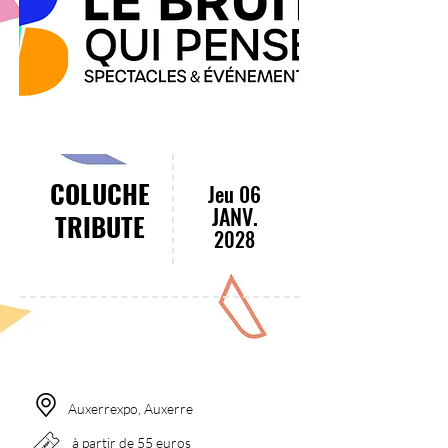
COLUCHE
Jeu 06
JANV.
TRIBUTE
2028
18:00
Auxerrexpo, Auxerre
à partir de 55 euros