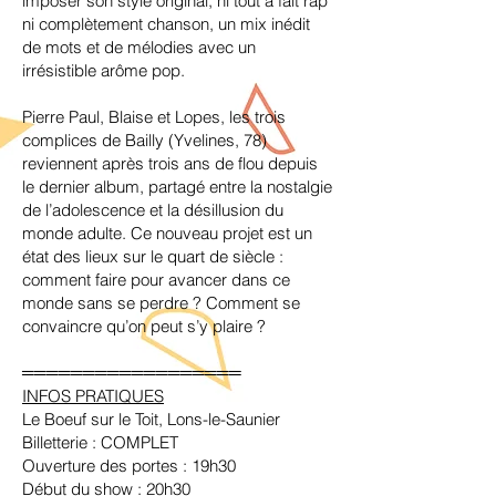
imposer son style original, ni tout à fait rap
ni complètement chanson, un mix inédit
de mots et de mélodies avec un
irrésistible arôme pop.
Pierre Paul, Blaise et Lopes, les trois
complices de Bailly (Yvelines, 78)
reviennent après trois ans de flou depuis
le dernier album, partagé entre la nostalgie
de l’adolescence et la désillusion du
monde adulte. Ce nouveau projet est un
état des lieux sur le quart de siècle :
comment faire pour avancer dans ce
monde sans se perdre ? Comment se
convaincre qu’on peut s’y plaire ?
══════════════════
INFOS PRATIQUES
Le Boeuf sur le Toit, Lons-le-Saunier
Billetterie : COMPLET
Ouverture des portes : 19h30
Début du show : 20h30